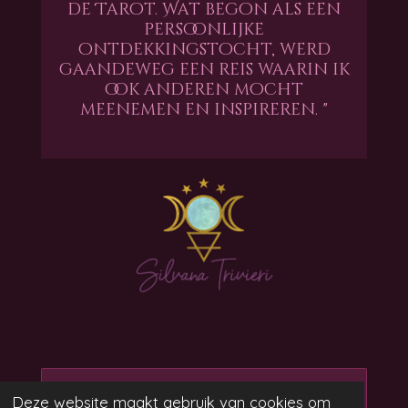
de Tarot. Wat begon als een
persoonlijke
ontdekkingstocht, werd
gaandeweg een reis waarin ik
ook anderen mocht
meenemen en inspireren. "
Maak jouw eigen website
Deze website maakt gebruik van cookies om