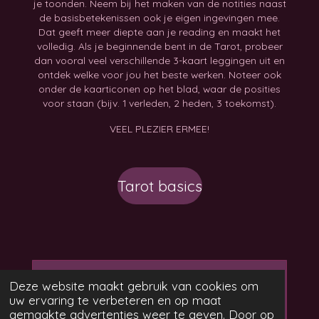
je toonden. Neem bij het maken van de notities naast
de basisbetekenissen ook je eigen ingevingen mee.
Dat geeft meer diepte aan je reading en maakt het
volledig. Als je beginnende bent in de Tarot, probeer
dan vooral veel verschillende 3-kaart leggingen uit en
ontdek welke voor jou het beste werken. Noteer ook
onder de kaarticonen op het blad, waar de posities
voor staan (bijv. 1 verleden, 2 heden, 3 toekomst).
VEEL PLEZIER ERMEE!
Tarot basics
Maak jouw eigen website
Deze website maakt gebruik van cookies om
met
uw ervaring te verbeteren en op maat
Webador
gemaakte advertenties weer te geven. Door op