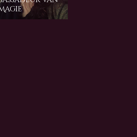
bassadeur van
Magie