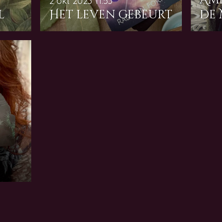
Am
2 okt 2023
11:53
l
Het leven gebeurt
de 