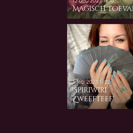
12 dec 2023
12:16
Magisch Toeva
3 feb 2023
11:22
'Spiriwiri
Zweefteef'