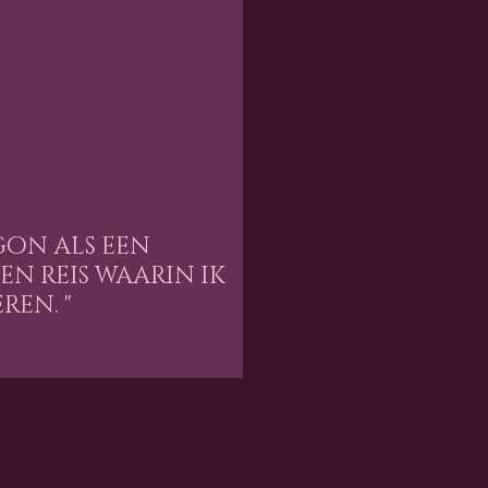
gon als een
n reis waarin ik
en. "