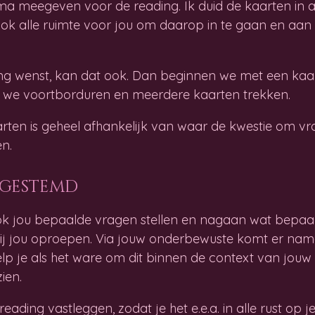
ma meegeven voor de reading. Ik duid de kaarten in
 ook alle ruimte voor jou om daarop in te gaan en aa
ng wenst, kan dat ook. Dan beginnen we met een kaar
p we voortborduren en meerdere kaarten trekken.
aarten is geheel afhankelijk van waar de kwestie om vr
n.
fgestemd
 ook jou bepaalde vragen stellen en nagaan wat bepaal
j jou oproepen. Via jouw onderbewuste komt er namel
elp je als het ware om dit binnen de context van jouw 
ien.
ading vastleggen, zodat je het e.e.a. in alle rust op je