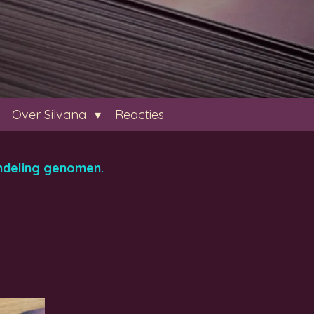
Over Silvana
Reacties
ndeling genomen.