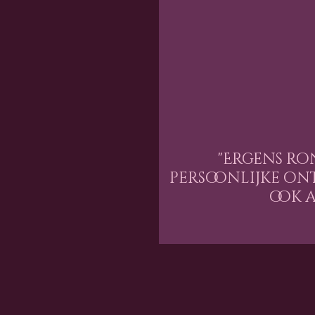
"Ergens ro
persoonlijke on
ook 