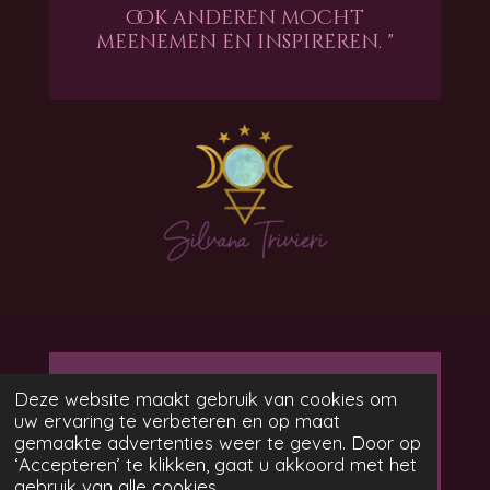
ook anderen mocht
meenemen en inspireren. "
Maak jouw eigen website
Deze website maakt gebruik van cookies om
uw ervaring te verbeteren en op maat
met
gemaakte advertenties weer te geven. Door op
Webador
‘Accepteren’ te klikken, gaat u akkoord met het
gebruik van alle cookies.