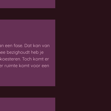
n een fase. Dat kan van
mee bezighoudt heb je
 koesteren. Toch komt er
eer ruimte komt voor een