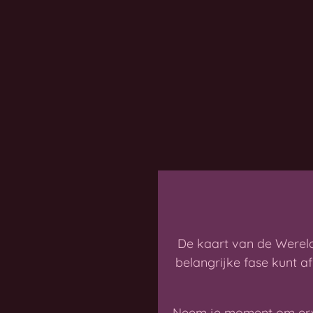
De kaart van de Werel
belangrijke fase kunt af
Neem je moment om ervan