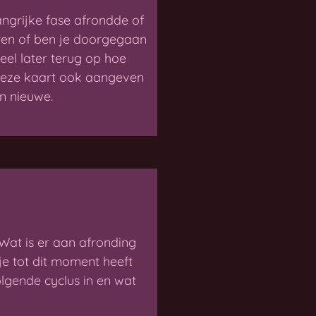
ngrijke fase afrondde of
eren of ben je doorgegaan
el later terug op hoe
n deze kaart ook aangeven
n nieuwe.
Wat is er aan afronding
je tot dit moment heeft
gende cyclus in en wat