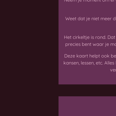
Weet dat je niet meer de
Het cirkeltje is rond. D
precies bent waar je mo
Deze kaart helpt ook be
kansen, lessen, etc. All
ve