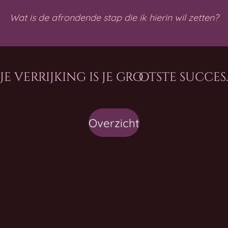
Wat is de afrondende stap die ik hierin wil zetten?
'Je verrijking is je grootste succes.
Overzicht