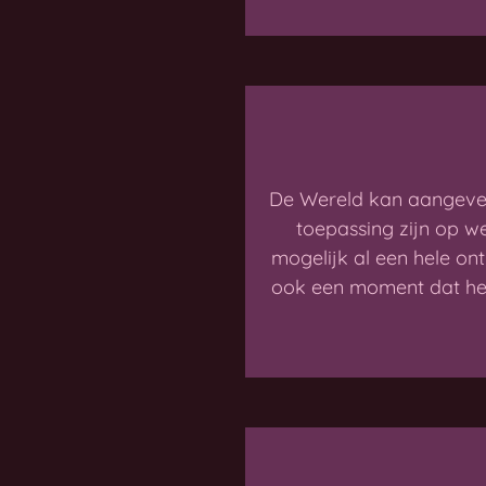
De Wereld kan aangeven
toepassing zijn op w
mogelijk al een hele on
ook een moment dat het 