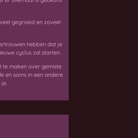
zoveel gegroeid en zoveel
ertrouwen hebben dat je
euwe cyclus zal starten.
ft te maken over gemiste
fde en soms in een andere
je.