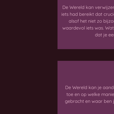
De Wereld kan verwijzen
iets had bereikt dat cru
alsof het niet zo bi
waardevol iets was. Wat 
dat je e
De Wereld kan je aanda
toe en op welke manier
gebracht en waar ben 