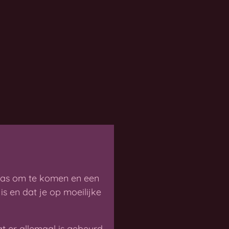
was om te komen en een
is en dat je op moeilijke
t er allemaal is gebeurd