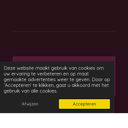
Maak jouw eigen website
Deze website maakt gebruik van cookies om
met
uw ervaring te verbeteren en op maat
Webador
gemaakte advertenties weer te geven. Door op
‘Accepteren’ te klikken, gaat u akkoord met het
gebruik van alle cookies.
Afwijzen
Accepteren
© 2022 Silvana Trivieri -
E: silvana@lievemaan.nl -
KVK: 69623198 - Delen van teksten alleen o.v.v. de