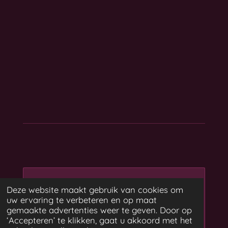
Maak jouw eigen website
Deze website maakt gebruik van cookies om
uw ervaring te verbeteren en op maat
met
gemaakte advertenties weer te geven. Door op
Webador
‘Accepteren’ te klikken, gaat u akkoord met het